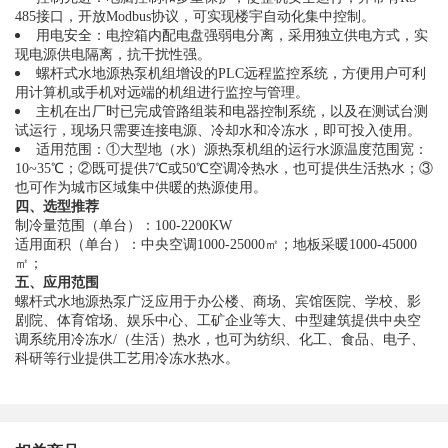
485接口，开放Modbus协议，可实现楼宇自动化集中控制。
用电安全：电控箱内配电盘强弱电分离，采用独立供电方式，实
现电源供电隔离，抗干扰性强。
螺杆式水地源热泵机组增设的PLC远程监控系统，方便用户可利
用计算机或手机对远端的机组进行监控与管理。
主机在出厂时已完成管路组装和电器控制系统，以及在测试台测
试运行，现场只需要连接电源、冷却水和冷冻水，即可投入使用。
适用范围：①大型地（水）源热泵机组的运行水源温度范围宽：
10~35℃；②既可提供7℃或50℃空调冷热水，也可提供生活热水；③
也可作为城市区域集中供暖的热源使用。
四、选型推荐
制冷量范围（单台）：100-2200KW
适用面积（单台）：中央空调1000-25000㎡；地板采暖1000-45000
㎡；
五、应用范围
螺杆式水地源热泵广泛应用于办公楼、商场、宾馆医院、学校、影
剧院、体育馆场、娱乐中心、工矿企业等大、中型建筑提供中央空
调系统用冷冻水/（生活）热水，也可为纺织、化工、食品、电子、
科研等行业提供工艺用冷冻水热水。