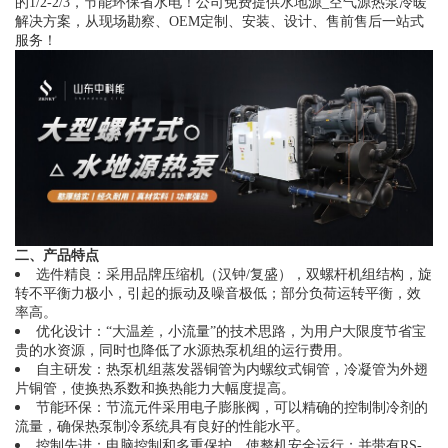
的1/2-2/3，节能环保省水电！公司免费提供水地源_空气源热泵冷暖
解决方案，从现场勘察、OEM定制、安装、设计、售前售后一站式
服务！
二、产品特点
选件精良：采用品牌压缩机（汉钟/复盛），双螺杆机组结构，旋
转不平衡力极小，引起的振动及噪音极低；部分负荷运转平衡，效
率高。
优化设计：“大温差，小流量”的技术思路，为用户大限度节省宝
贵的水资源，同时也降低了水源热泵机组的运行费用。
自主研发：热泵机组蒸发器铜管为内螺纹式铜管，冷凝管为外翅
片铜管，使换热系数和换热能力大幅度提高。
节能环保：节流元件采用电子膨胀阀，可以精确的控制制冷剂的
流量，确保热泵制冷系统具有良好的性能水平。
控制先进：电脑控制和多重保护，使整机安全运行；并带有RS-