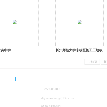
承实中学
忻州师范大学东校区施工工地板
房
共有1页
首
山东中科能丨联系我们
官方电话：
19853003100
官方邮箱：
diyuanrebeng@139.com
公司传真：
0530-3159992