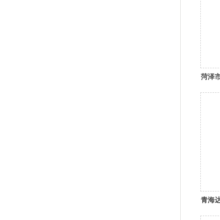
菏泽
青海