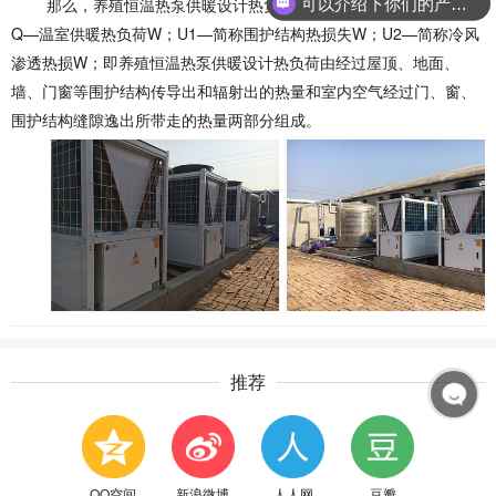
那么，养殖恒温热泵供暖设计热负荷便简化为： Q=U1+U2式中
可以介绍下你们的产品么？
Q—温室供暖热负荷W；U1—简称围护结构热损失W；U2—简称冷风
渗透热损W；即养殖恒温热泵供暖设计热负荷由经过屋顶、地面、
墙、门窗等围护结构传导出和辐射出的热量和室内空气经过门、窗、
围护结构缝隙逸出所带走的热量两部分组成。
推荐
QQ空间
新浪微博
人人网
豆瓣