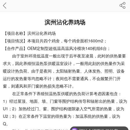
滨州沾化养鸡场
【项目名称】滨州沾化养鸡场
【项目情况】本项目共四个鸡舍，每个鸡舍面积1600m2；
【合作产品】
OEM定制型超低温高温风冷模块140机组
6台；
由于室外环境低温度一般出现于后半夜至凌晨，此时的供热量要
求大，因此养殖恒温热泵供暖温室设计，一般用此刻的供热量作为采
暖设计热负荷。由于是夜间，太阳辐射热量、人体发热、照明、设备
运行的发热量等均忽略不计；夜间也不需要通风，不会频繁开门开
窗，则通风和开门窗的热损失忽略不计。
在正常条件下养殖恒温热泵供暖的热负荷计算考虑因素包含：
1）经过屋顶、地面、墙、门窗等围护结构传导和辐射出的热量，设为
U1；2）加热经过门、窗、围护结构缝隙渗入空气所需的热量，设为
U2；3）在正常条件下温室的得热量为：加温系统的供热量，设为
Q。