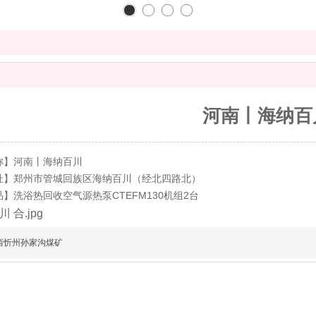
河南丨海纳百
称】河南丨海纳百川
址】郑州市管城回族区海纳百川（经北四路北）
】洗浴热回收空气源热泵CTEFM130机组2台
西忻州孙家沟煤矿