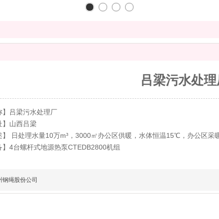
吕梁污水处理
称】吕梁污水处理厂
址】山西吕梁
】 日处理水量10万m³，3000㎡办公区供暖，水体恒温15℃，办公区采暖1
】4台螺杆式地源热泵CTEDB2800机组
州钢绳股份公司