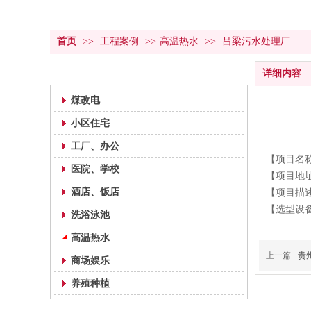
首页
>>
工程案例
>>
高温热水
>>
吕梁污水处理厂
工程案例
详细内容
煤改电
小区住宅
工厂、办公
【项目名
医院、学校
【项目地
酒店、饭店
【项目描述
【选型设备
洗浴泳池
高温热水
上一篇
贵
商场娱乐
养殖种植