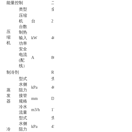
能量控制
二级
二级
三级
四级
类型
全封闭涡旋式压缩机
压缩
机
台
2
2
3
4
台数
压
制热
缩
输入
kW
40
20
30
40
机
功率
安全
电流
A
80
45
64
84
(配
线）
制冷剂
R410A
R22
型式
壳管式换热器
水侧
kPa
40
40
45
45
蒸
阻力
发
接管
mm
DN100
DN65
DN65
DN65
器
规格
冷水
m3/h
17.1
8.1
11.8
16.1
流量
型式
壳管式换热器
水侧
kPa
45
45
45
45
冷
阻力