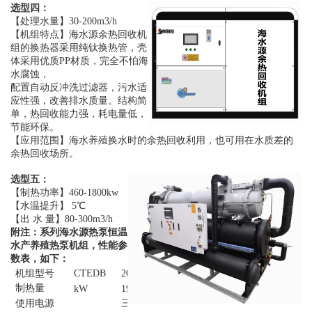
选型四：
【处理水量】30-200m3/h
【机组特点】海水源余热回收机
组的换热器采用纯钛换热管，壳
体采用优质PP材质，完全不怕海
水腐蚀，
配置自动
反冲洗过滤器，污水适
应性强，改善排水质量。结构简
单，热回收能力强，耗电量低，
节能环保。
【应用范围】海水养殖换水时的余热回收利用，也可用在水质差的
余热回收场所。
选型五：
【制热功率】460-1800kw
【水温提升】 5℃
【出 水 量】80-300m3/h
附注：系列海水源热泵恒温
水产养殖热泵机组，
性能参
数表，如下：
机组型号
CTEDB
200YZA
90YZ
130YZ
180YZ
制热量
kW
199
95
139
190
使用电源
三相 380V 50Hz