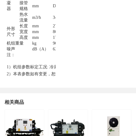
凝
接管
mm
DN100
DN65
DN65
DN65
器
规格
热水
m3/h
34
16.3
23.9
32.7
流量
长度
mm
2700
2250
2400
2700
外形
宽度
mm
800
900
900
900
尺寸
高度
mm
1700
1190
1290
1400
机组重量
kg
900
750
890
1050
噪声
dB（A）
62
61
62
62
注：
1）机组参数标定工况: 冷凝器进出水温度(40/45℃)，蒸发器进出水温度(
2）本表参数如有变更，恕不另行通知。
相关商品