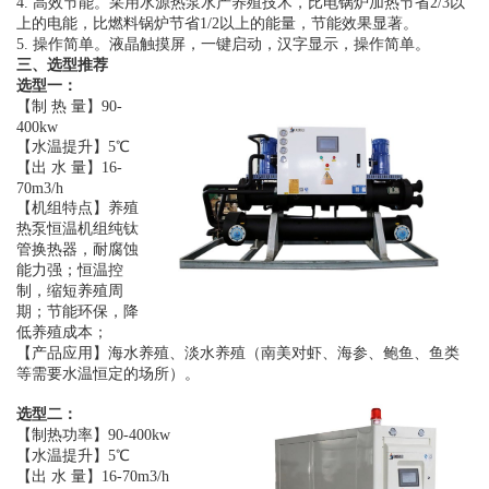
4. 高效节能。采用水源热泵水产养殖技术，比电锅炉加热节省2/3以
上的电能，比燃料锅炉节省1/2以上的能量，节能效果显著。
5. 操作简单。液晶触摸屏，一键启动，汉字显示，操作简单。
三、选型推荐
选型一：
【制
热
量】
90-
400kw
【水温提升】5℃
【出 水 量】16-
70m3/h
【机组特点】养殖
热泵恒温机组纯钛
管换热器，耐腐蚀
能力强；恒温控
制，缩短养殖周
期；
节能环保，降
低养殖成本；
【产品应用】
海水养殖、淡水养殖（南美对虾、海参、鲍鱼、鱼类
等需要水温恒定的场所）。
选型二：
【制热功率】90-400kw
【水温提升】5℃
【出 水 量】16-70m3/h