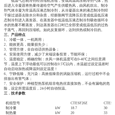
低温气态制冷剂经压缩机压缩，变成高温高压制冷剂气体，然
后进入冷凝器将热量传递给空气产生供暖热风，由风机吹出。制冷
剂气体冷凝为常温高压液态制冷剂，从冷凝器出来的液态制冷剂经
干燥过滤器去除水分和杂质，经膨胀阀节流降压后变成低温低压液
态制冷剂进入蒸发器。在蒸发器中低温低压液态制冷剂吸收循环冷
水的热量不断蒸发，到达蒸发器出口时已全部变成低温低压的过热
干蒸气，再回到压缩机。如此反复循环，达到供热或制冷目的。
三、产品特点
1、冷暖一体，一机两用；
2、能效更高，能量损失少；
3、管理方便，全自动话供热设备；
4、安装使用方便，减少了末端设备投资，节能环保；
5、温度稳定，精确控制：水风一体机温度可在0-40℃之间任意调
节，温度上下浮动最低可以控制在0.5℃以内，水温超过设定温差时
自动启动加热或降温到设定温度！
6、宁静低噪，无污染：高效低噪音的涡旋压缩机，运行过程中不会
排放出有害气体；
7、安全保护：种植型热泵机组非电热丝直接加热，不会有漏电的危
险，设定所需温度后，24小时自动恒温。
三．技术参数
机组型号
CTESF20Z
CTESF
制冷量
kW
18.7
30
制热量
kW
20
33