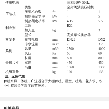
使用电源
三相380V 50Hz
类型
全封闭涡旋压缩机
压缩机台数
台
1
1
压缩机
制冷额定功率
kW
4
5
制热额定功率
kW
4.15
5.5
工质
R22
制冷剂
加入量
kg
2.5
3
型式
高效罐式换热器
蒸发器
接管规格
mm
DN25
DN25
冷水流量
m3/h
2
3.2
风量
m3/h
2500
4000
风机
风压
Pa
60
60
长度
mm
800
800
外形尺寸
宽度
mm
450
450
高度
mm
1360
1360
机组重量
kg
120
135
四、应用范围
种植水风一体机，广泛适合于大棚种植、温室、植培、花卉场、农
业生态园类等温度调节场所。
相关商品